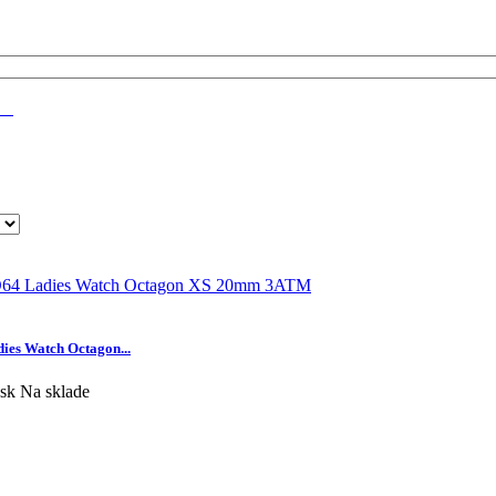
es Watch Octagon...
Na sklade