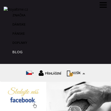
ZNAČKA
DÁMSKE
PÁNSKE
DOPLNKY
BLOG
KOŠÍK
PŘIHLÁŠENÍ
0