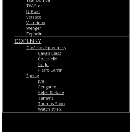
Tsar Bomba
TW-Steel
U-Boat
Versace
Victorinox
Wenger
Zeppelin
DOPLNKY
Darčekové predmety
Cavalli Class
Coccinelle
Liu Jo
Pierre Cardin
Šperky
n/a
Perigaum
Rebel & Rose
Tamaris
Thomas Sabo
Watch strap
Kontaktujte nás
Po - Pi: 08:00 - 17:00