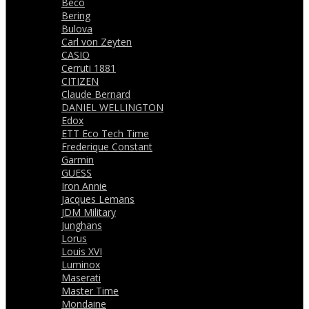
Beco
Bering
Bulova
Carl von Zeyten
CASIO
Cerruti 1881
CITIZEN
Claude Bernard
DANIEL WELLINGTON
Edox
ETT Eco Tech Time
Frederique Constant
Garmin
GUESS
Iron Annie
Jacques Lemans
JDM Military
Junghans
Lorus
Louis XVI
Luminox
Maserati
Master Time
Mondaine