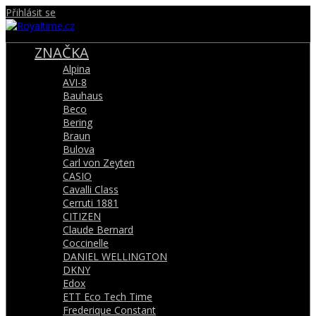
Přihlásit se
ZNAČKA
Alpina
AVI-8
Bauhaus
Beco
Bering
Braun
Bulova
Carl von Zeyten
CASIO
Cavalli Class
Cerruti 1881
CITIZEN
Claude Bernard
Coccinelle
DANIEL WELLINGTON
DKNY
Edox
ETT Eco Tech Time
Frederique Constant