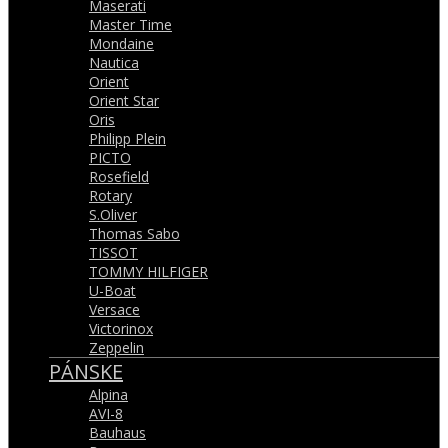
Maserati
Master Time
Mondaine
Nautica
Orient
Orient Star
Oris
Philipp Plein
PICTO
Rosefield
Rotary
S.Oliver
Thomas Sabo
TISSOT
TOMMY HILFIGER
U-Boat
Versace
Victorinox
Zeppelin
PÁNSKE
Alpina
AVI-8
Bauhaus