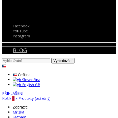
+421 911 591 661
Následujte nás
Facebook
YouTube
Instagram
BLOG
Vyhledávání
Čeština
Slovenčina
English GB
PŘIHLÁŠENÍ
Košík
0
x
Produkty
(prázdný)
Zobrazit:
Mřížka
Seznam