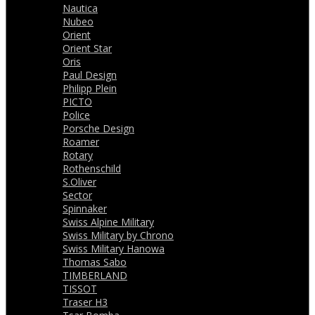
Nautica
Nubeo
Orient
Orient Star
Oris
Paul Design
Philipp Plein
PICTO
Police
Porsche Design
Roamer
Rotary
Rothenschild
S.Oliver
Sector
Spinnaker
Swiss Alpine Military
Swiss Military by Chrono
Swiss Military Hanowa
Thomas Sabo
TIMBERLAND
TISSOT
Traser H3