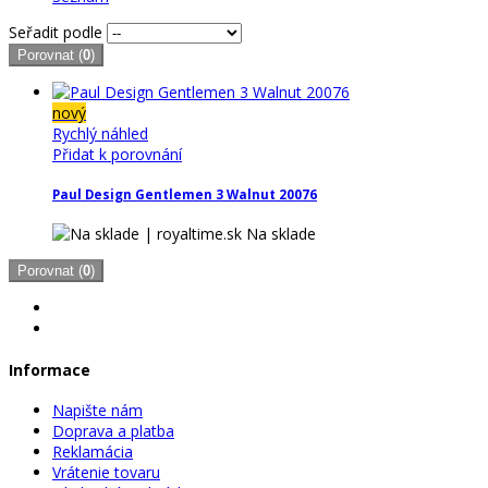
Seřadit podle
Porovnat (
0
)
nový
Rychlý náhled
Přidat k porovnání
Paul Design Gentlemen 3 Walnut 20076
Na sklade
Porovnat (
0
)
Informace
Napište nám
Doprava a platba
Reklamácia
Vrátenie tovaru