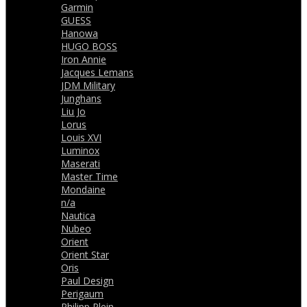
Garmin
GUESS
Hanowa
HUGO BOSS
Iron Annie
Jacques Lemans
JDM Military
Junghans
Liu Jo
Lorus
Louis XVI
Luminox
Maserati
Master Time
Mondaine
n/a
Nautica
Nubeo
Orient
Orient Star
Oris
Paul Design
Perigaum
Philipp Plein