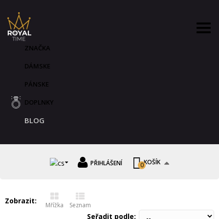
ZNAČKA
DÁMSKE
PÁNSKE
DOPLNKY
BLOG
KOŠÍK
PŘIHLÁŠENÍ
0
Zobrazit:
Mřížka
Seznam
Seřadit podle