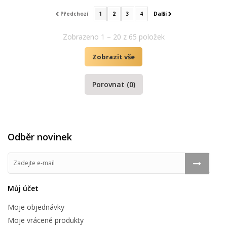
Předchozí
1
2
3
4
Další
Zobrazeno 1 – 20 z 65 položek
Zobrazit vše
Porovnat (
0
)
Odběr novinek
Můj účet
Moje objednávky
Moje vrácené produkty