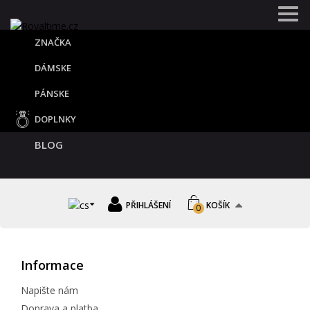
ZNAČKA
DÁMSKE
PÁNSKE
DOPLNKY
BLOG
PŘIHLÁŠENÍ
KOŠÍK
0
Informace
Napište nám
Doprava a platba